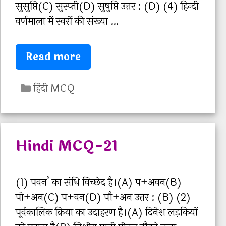
सुसुप्ति(C) सुस्‍प्‍ती(D) सुषुप्ति उत्तर : (D) (4) हिन्‍दी
सी
वर्णमाला में स्‍वरों की संख्‍या …
टी
ई
H
Read more
टी
i
ए
C
n
ग्जा
हिंदी MCQ
a
d
म
t
i
में
e
M
हिं
Hindi MCQ-21
g
C
दी
o
Q
वि
r
-
ष
(1) पवन’ का संधि विच्‍छेद है।(A) प+अवन(B)
i
2
य
पो+अन(C) प+वन(D) पौ+अन उत्तर : (B) (2)
e
2
में
पूर्वकालिक क्रिया का उदाहरण है।(A) दिनेश लड़कियों
s
आ