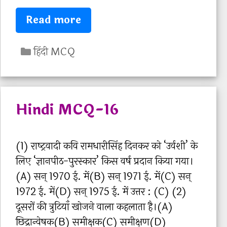
H
Read more
i
C
n
हिंदी MCQ
a
d
t
i
e
M
Hindi MCQ-16
g
C
o
Q
r
-
(1) राष्‍ट्रवादी कवि रामधारीसिंह दिनकर को ‘उर्वशी’ के
i
1
लिए ‘ज्ञानपीठ-पुरस्‍कार’ किस वर्ष प्रदान किया गया।
e
7
(A) सन् 1970 ई. में(B) सन् 1971 ई. में(C) सन्
s
1972 ई. में(D) सन् 1975 ई. में उत्तर : (C) (2)
दूसरों की त्रुटियाँ खोजने वाला कहलाता है।(A)
छिद्रान्‍वेषक(B) समीक्षक(C) समीक्षण(D)