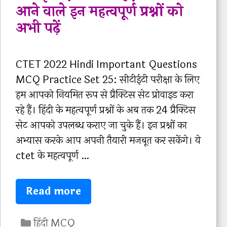
N
आने वाले इन महत्वपूर्ण प्रश्नों को
a
o
अभी पढ़ें
p
t
e
e
r
s
CTET 2022 Hindi Important Questions
,
P
MCQ Practice Set 25: सीटीईटी परीक्षा के लिए
B
D
हम आपको नियमित रूप से प्रैक्टिस सेट प्रोवाइड करा
o
F
रहे हैं। हिंदी के महत्वपूर्ण प्रश्नों के अब तक 24 प्रैक्टिस
o
|
सेट आपको उपलब्ध कराए जा चुके हैं। इन प्रश्नों का
k
|
अभ्यास करके आप अपनी तैयारी मजबूत कर सकेंगे। ये
s
सा
ctet के महत्वपूर्ण …
a
मा
n
न्य
C
Read more
d
हि
T
N
न्दी
C
E
हिंदी MCQ
o