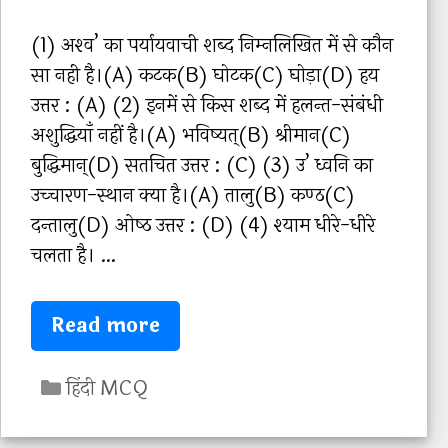
o
Q
r
-
(1) अश्‍व’ का पर्यायवाची शब्‍द निम्‍नलिखित में से कौन
i
2
सा नही है।(A) कटक(B) घोटक(C) घोड़ा(D) हय
e
0
उत्तर : (A) (2) इनमें से किस शब्‍द में हलन्‍त-संबंधी
s
अशुद्धियाँ नहीं है।(A) भविष्‍यत्(B) श्रीमान(C)
बुद्धिमान्(D) सतचित उत्तर : (C) (3) उ’ ध्‍वनि का
उच्‍चारण-स्‍थान क्‍या है।(A) तालु(B) कण्‍ठ(C)
दन्‍तालु(D) ओष्‍ठ उत्तर : (D) (4) श्‍याम धीरे-धीरे
चलता है। …
H
Read more
i
C
n
हिंदी MCQ
a
d
t
i