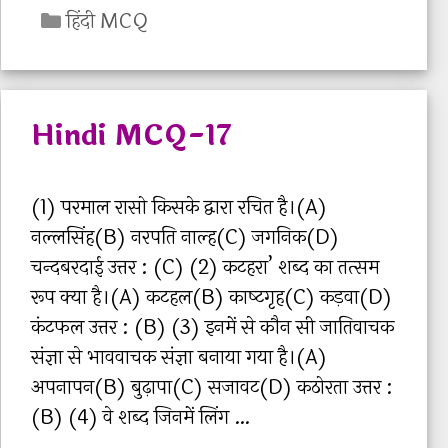
C
n
हिंदी MCQ
a
d
t
i
e
M
Hindi MCQ-17
g
C
o
Q
r
-
(1) परमाल रासो किसके द्वारा रचित है।(A)
i
1
नल्‍लसिंह(B) नरपति नाल्‍ह(C) जगनिक(D)
e
8
चन्‍दबरदाई उत्तर : (C) (2) कटहरा’ शब्‍द का तत्‍सम
s
रूप क्‍या है।(A) कटहल(B) काष्‍टगृह(C) कड़वा(D)
कंटफल उत्तर : (B) (3) इनमें से कौन सी जातिवाचक
संज्ञा से भाववाचक संज्ञा बनाया गया है।(A)
अपनापन(B) बुढ़ापा(C) सजावट(D) कठोरता उत्तर :
(B) (4) वे शब्‍द जिनमें लिंग …