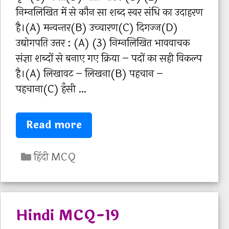
e
1
निम्‍नलिखित में से कौन सा शब्‍द स्‍वर संधि का उदाहरण
प
s
है।(A) मन्‍वन्‍तर(B) उच्‍चारण(C) दिगज्‍ज(D)
ढ़ें
उद्योगपति उत्तर : (A) (3) निम्‍नलिखित भाववाचक
संज्ञा शब्‍दों से बनाए गए क्रिया – पदों का सही विकल्‍प
है।(A) लिखावट – लिखना(B) पहचान –
पहचाना(C) हँसी …
H
Read more
i
C
n
हिंदी MCQ
a
d
t
i
e
M
Hindi MCQ-19
g
C