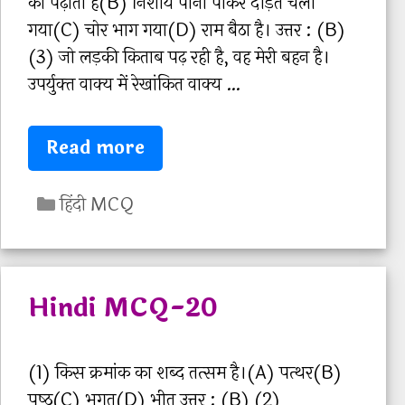
को पढ़ाता है(B) निशीय पानी पीकर दौड़ते चला
ने
गया(C) चोर भाग गया(D) राम बैठा है। उत्तर : (B)
वा
(3) जो लड़की किताब पढ़ रही है, वह मेरी बहन है।
ले
उपर्युक्‍त वाक्‍य में रेखांकित वाक्‍य …
इ
न
H
Read more
म
i
ह
C
n
हिंदी MCQ
त्व
a
d
पू
t
i
र्ण
e
M
प्र
Hindi MCQ-20
g
C
श्नों
o
Q
को
r
-
(1) किस क्रमांक का शब्‍द तत्‍सम है।(A) पत्‍थर(B)
अ
i
2
पृष्‍ठ(C) भगत(D) भीत उत्तर : (B) (2)
भी