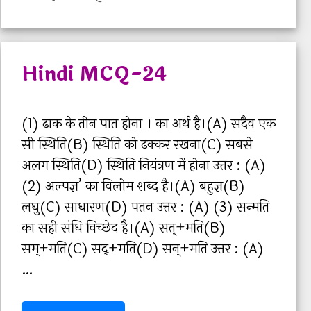
की
a
T
t
P
t
2
e
D
e
0
s
F
Hindi MCQ-24
g
2
D
o
2
o
r
H
(1) ढाक के तीन पात होना । का अर्थ है।(A) सदैव एक
w
i
i
सी स्थिति(B) स्थिति को ढक्‍कर रखना(C) सबसे
n
e
n
अलग स्थिति(D) स्थिति नियंत्रण में होना उत्तर : (A)
l
s
d
(2) अल्‍पज्ञ’ का विलोम शब्‍द है।(A) बहुज्ञ(B)
o
i
लघु(C) साधारण(D) पतन उत्तर : (A) (3) सन्‍मति
a
I
का सही संधि विच्‍छेद है।(A) सत्+मति(B)
d
m
सम्+मति(C) सद्+मति(D) सन्+मति उत्तर : (A)
क
p
…
रें
o
r