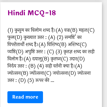
e
M
Hindi MCQ-18
g
C
o
Q
r
-
(1) कुसुम का विलोम शब्‍द है।(A) वज्र(B) महत्‍त(C)
i
1
फूल(D) कुख्‍यात उत्तर : (A) (2) समष्टि’ का
e
9
विपरीतार्थी शब्‍द है।(A) विशिष्‍ट(B) अशिष्‍ट(C)
s
व्‍यष्टि(D) अपुष्टि उत्तर : (C) (3) कृतज्ञ शब्‍द का सही
विलोम है।(A) दयालु(B) कृतघ्‍न(C) उदार(D)
निर्दय उत्तर : (B) (4) सही वर्तनी क्‍या है।(A)
ज्‍योत्‍सन(B) ज्‍योंत्‍सना(C) जयोत्‍सना(D) ज्‍योत्‍स्‍ना
उत्तर : (D) (5) ऊपर की …
H
Read more
i