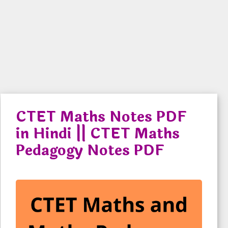
Skip
Menu
to
content
CTET Notes
CTET Maths Notes PDF
in Hindi || CTET Maths
Pedagogy Notes PDF