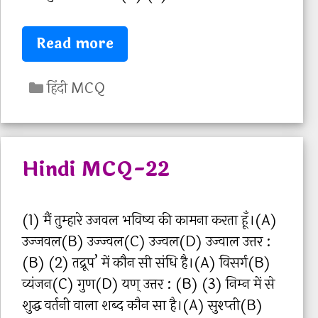
Q
P
H
Read more
r
i
a
C
n
हिंदी MCQ
c
a
d
t
t
i
i
e
M
Hindi MCQ-22
c
g
C
e
o
Q
S
r
-
(1) मैं तुम्‍हारे उजवल भविष्‍य की कामना करता हूँ।(A)
e
i
2
उज्‍जवल(B) उज्‍ज्‍वल(C) उज्‍वल(D) उज्‍वाल उत्तर :
t
e
3
(B) (2) तद्रूप’ में कौन सी संधि है।(A) विसर्ग(B)
2
s
व्‍यंजन(C) गुण(D) यण् उत्तर : (B) (3) निम्‍न में से
5
शुद्ध वर्तनी वाला शब्‍द कौन सा है।(A) सुश्‍प्‍ती(B)
: