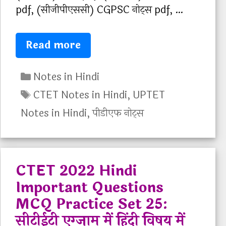
t
pdf, (सीजीपीएससी) CGPSC नोट्स pdf, …
e
e
s
s
P
G
Read more
P
D
e
D
F
C
n
Notes in Hindi
F
i
a
e
T
CTET Notes in Hindi
,
UPTET
n
t
r
a
Notes in Hindi
,
पीडीएफ नोट्स
H
e
a
g
i
g
l
s
n
o
H
d
r
i
CTET 2022 Hindi
i
i
n
Important Questions
|
e
d
MCQ Practice Set 25:
|
s
i
सीटीईटी एग्जाम में हिंदी विषय में
P