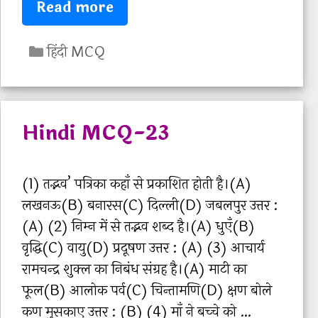
H
Read more
t
i
a
C
n
हिंदी MCQ
n
a
d
t
t
i
Q
e
M
u
Hindi MCQ-23
g
C
e
o
Q
s
r
-
(1) तद्भव’ पत्रिका कहाँ से प्रकाशित होती है।(A)
t
i
2
लखनऊ(B) बनारस(C) दिल्‍ली(D) जबलपुर उत्तर :
i
e
4
(A) (2) निम्‍न में से तद्भव शब्‍द है।(A) धुएँ(B)
o
s
वृद्धि(C) वायु(D) प्रदूषण उत्तर : (A) (3) आचार्य
n
रामचन्‍द्र शुक्‍ल का निबंध संग्रह है।(A) माटी का
s
फूल(B) आलोक पर्व(C) चिन्‍तामणि(D) क्षण बोले
M
कण मुसकाए उत्तर : (B) (4) माँ ने बच्‍चे को …
C