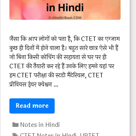
D
F
i
n
H
जैसा कि आप लोगों को पता है, कि CTET का एग्जाम
i
कुछ ही दिनों में होने वाला है। बहुत सारे छात्र ऐसे भी हैं
n
जो बिना किसी कोचिंग की सहायता से घर पर ही
d
CTET की तैयारी कर रहे हैं उनके लिए हमने यहां पर
i
हम CTET परीक्षा की स्टडी मैटेरियल, CTET
|
प्रीवियस ईयर क्वेश्चन …
|
C
[
Read more
T
F
E
C
r
Notes in Hindi
T
a
e
T
CTET Notes in Hindi
,
UPTET