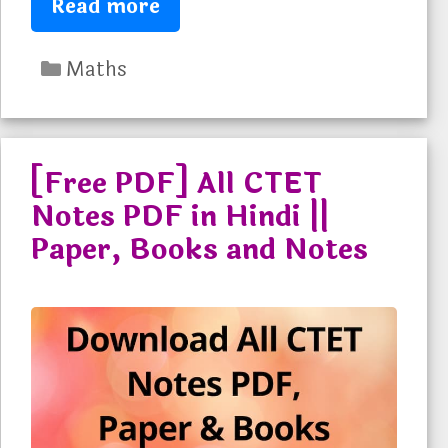
C
Read more
T
C
E
Maths
a
T
t
M
e
a
[Free PDF] All CTET
g
t
Notes PDF in Hindi ||
o
h
Paper, Books and Notes
r
s
i
N
e
o
s
t
e
s
P