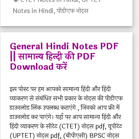
M
t
e
a
Notes in Hindi
,
पीडीएफ नोट्स
a
e
P
g
t
g
D
s
h
o
F
s
r
]
General Hindi Notes PDF
P
i
A
|| सामान्य हिन्दी की PDF
e
e
l
Download करें
d
s
l
a
C
g
इस पोस्ट पर हम आपको सामान्य हिंदी और हिंदी
T
o
व्याकरण से संबंधित सभी प्रकार के नोट्स की पीडीएफ
E
g
डाउनलोड लिंक उपलब्ध कराएंगे , जिनको आप फ्री में
T
y
डाउनलोड कर पाएंगे। यहाँ पर आप सामान्य हिंदी और
N
N
हिंदी व्याकरण के सीटेट (CTET) नोट्स pdf, यूपीटेट
o
o
(UPTET) नोट्स pdf, (बीपीएसी) BPSC नोट्स
t