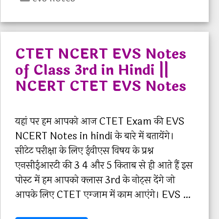
a
T
a
t
N
s
e
C
s
CTET NCERT EVS Notes
g
E
5
of Class 3rd in Hindi ||
o
R
t
NCERT CTET EVS Notes
r
T
h
i
E
i
e
V
n
यहां पर हम आपको आज CTET Exam की EVS
s
S
H
NCERT Notes in hindi के बारे में बतायेंगे।
N
i
सीटेट परीक्षा के लिए ईवीएस विषय के प्रश्न
o
n
एनसीईआरटी की 3 4 और 5 किताब से ही आते हैं इस
t
d
पोस्ट में हम आपको क्लास 3rd के नोट्स देंगे जो
e
i
आपके लिए CTET एग्जाम में काम आएंगे। EVS …
s
P
o
a