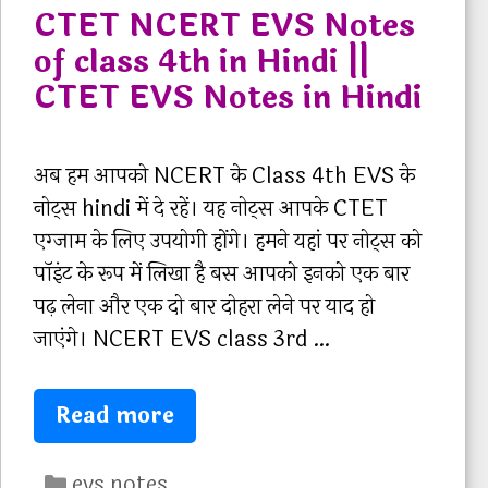
CTET NCERT EVS Notes
g
E
of class 4th in Hindi ||
o
R
CTET EVS Notes in Hindi
r
T
i
E
e
V
अब हम आपको NCERT के Class 4th EVS के
s
S
नोट्स hindi में दे रहें। यह नोट्स आपके CTET
N
एग्जाम के लिए उपयोगी होंगे। हमने यहां पर नोट्स को
o
पॉइंट के रूप में लिखा है बस आपको इनको एक बार
t
पढ़ लेना और एक दो बार दोहरा लेने पर याद हो
e
जाएंगे। NCERT EVS class 3rd …
s
o
C
Read more
f
T
c
C
E
evs notes
l