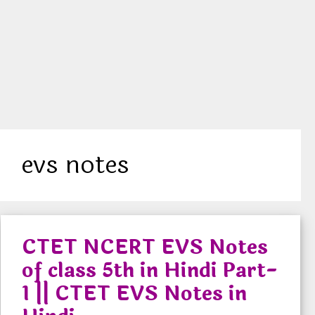
Skip
Menu
to
content
CTET Notes
evs notes
CTET NCERT EVS Notes
of class 5th in Hindi Part-
1 || CTET EVS Notes in