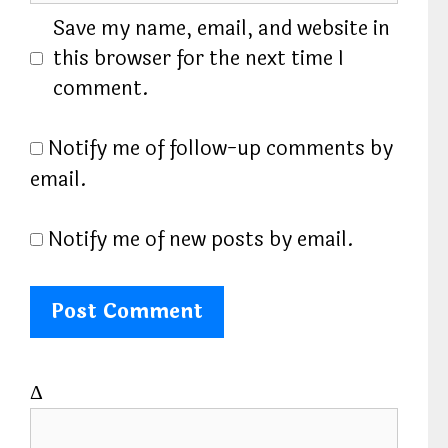
l
b
Save my name, email, and website in
s
this browser for the next time I
i
comment.
t
e
Notify me of follow-up comments by
email.
Notify me of new posts by email.
Δ