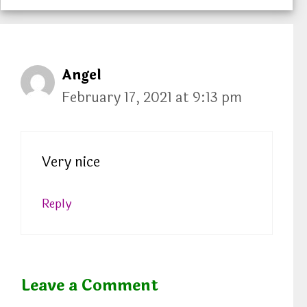
t
e
g
Angel
o
r
February 17, 2021 at 9:13 pm
i
e
s
Very nice
Reply
Leave a Comment