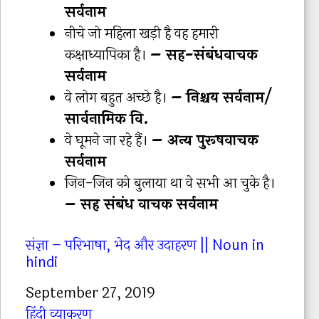
सर्वनाम
नीचे जो महिला खड़ी है वह हमारी
कक्षाध्यापिका है।
– सह-संबंधवाचक
सर्वनाम
वे लोग बहुत अच्छे है।
– निश्चय सर्वनाम/
सार्वनामिक वि.
वे घूमने जा रहे हैं।
– अन्य पुरूषवाचक
सर्वनाम
जिन-जिन को बुलाया था वे सभी आ चुके है।
– सह संबंध वाचक सर्वनाम
संज्ञा – परिभाषा, भेद और उदाहरण || Noun in
hindi
Date
September 27, 2019
In relation to
हिंदी व्याकरण