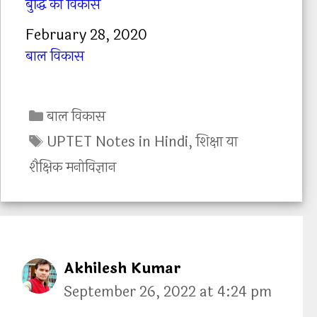
बुद्धि का विकास
Date
February 28, 2020
In relation to
बाल विकास
C
बाल विकास
a
T
UPTET Notes in Hindi
,
शिक्षा या
t
a
शैक्षिक मनोविज्ञान
e
g
g
s
o
r
i
Akhilesh Kumar
e
September 26, 2022 at 4:24 pm
s