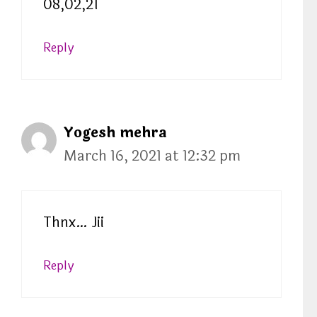
08,02,21
Reply
Yogesh mehra
March 16, 2021 at 12:32 pm
Thnx… Jii
Reply