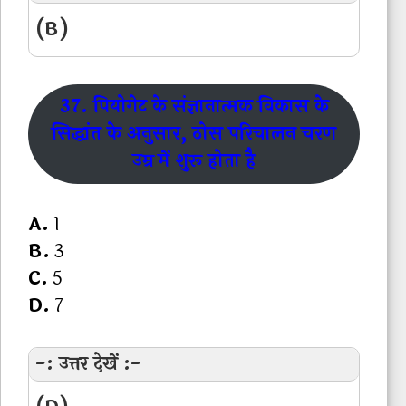
(B)
37. पियोगेट के संज्ञानात्मक विकास के
सिद्धांत के अनुसार, ठोस परिचालन चरण
उम्र में शुरू होता है
A.
1
B.
3
C.
5
D.
7
-: उत्तर देखें :-