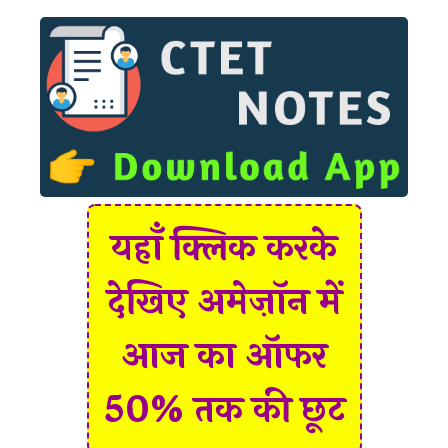
यहाँ क्लिक करके
देखिए अमेज़ॉन में
आज का ऑफर
50% तक की छूट