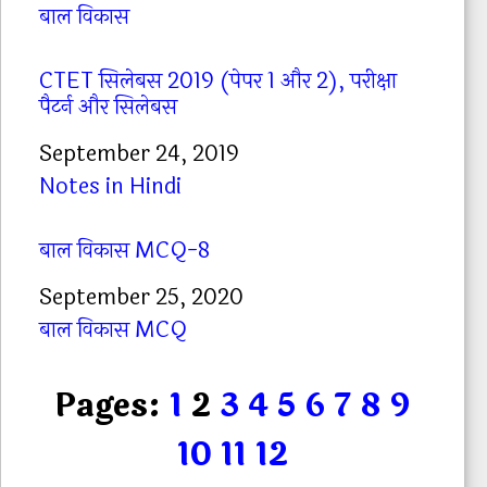
In relation to
बाल विकास
CTET सिलेबस 2019 (पेपर 1 और 2), परीक्षा
पैटर्न और सिलेबस
Date
September 24, 2019
In relation to
Notes in Hindi
बाल विकास MCQ-8
Date
September 25, 2020
In relation to
बाल विकास MCQ
Pages:
1
2
3
4
5
6
7
8
9
10
11
12