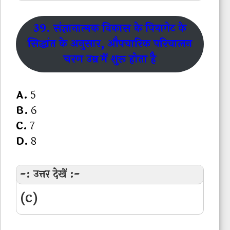
39. संज्ञानात्मक विकास के पियागेट के
सिद्धांत के अनुसार, औपचारिक परिचालन
चरण उम्र में शुरू होता है
A.
5
B.
6
C.
7
D.
8
-: उत्तर देखें :-
(C)