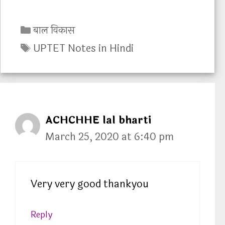
C
बाल विकास
a
T
UPTET Notes in Hindi
t
a
e
g
g
s
o
r
ACHCHHE lal bharti
i
March 25, 2020 at 6:40 pm
e
s
Very very good thankyou
Reply