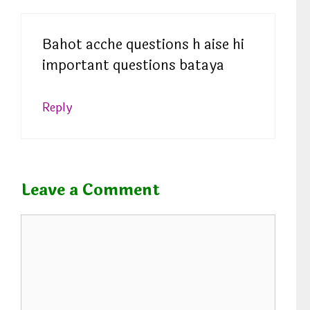
Bahot acche questions h aise hi
important questions bataya
Reply
Leave a Comment
C
o
m
m
e