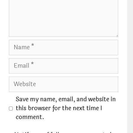
n
t
N
a
m
E
e
m
a
W
i
e
l
b
Save my name, email, and website in
s
this browser for the next time I
i
comment.
t