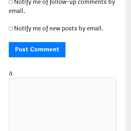
e
Notify me of follow-up comments by
email.
Notify me of new posts by email.
Δ