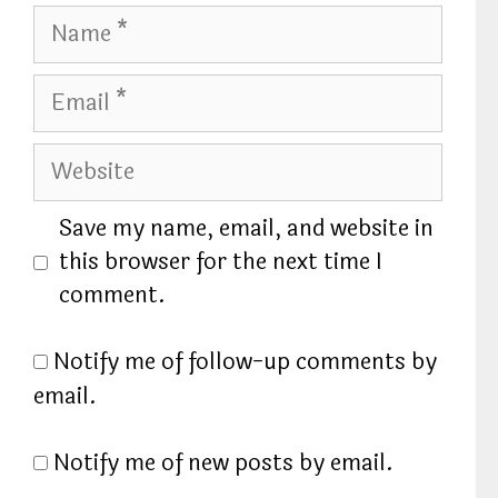
N
a
m
E
e
m
a
W
i
e
l
b
Save my name, email, and website in
s
this browser for the next time I
i
comment.
t
e
Notify me of follow-up comments by
email.
Notify me of new posts by email.