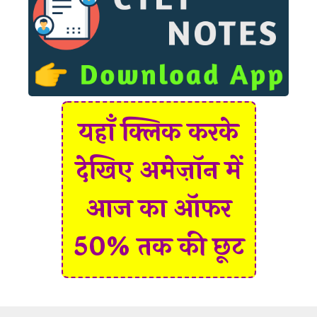
यहाँ क्लिक करके
देखिए अमेज़ॉन में
आज का ऑफर
50% तक की छूट