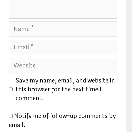
N
a
m
E
e
m
a
W
i
e
l
b
Save my name, email, and website in
s
this browser for the next time I
i
comment.
t
e
Notify me of follow-up comments by
email.