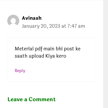
o
r
i
Avinash
e
January 20, 2023 at 7:47 am
s
Meterial pdf main bhi post ke
saath upload Kiya kero
Reply
Leave a Comment