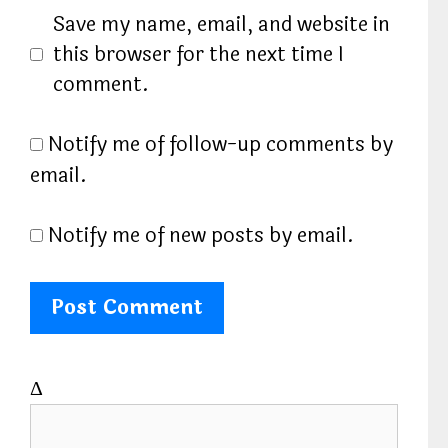
l
b
Save my name, email, and website in
s
this browser for the next time I
i
comment.
t
e
Notify me of follow-up comments by
email.
Notify me of new posts by email.
Δ